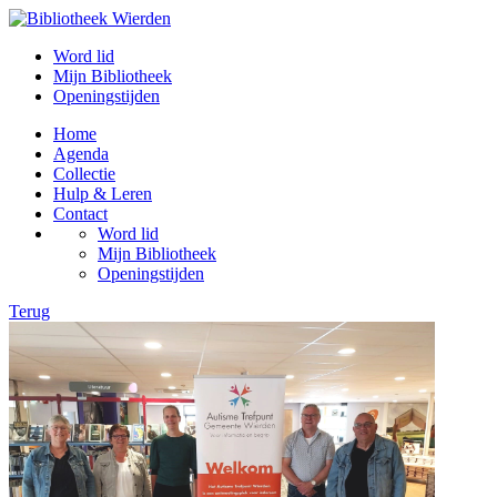
Word lid
Mijn Bibliotheek
Openingstijden
Home
Agenda
Collectie
Hulp & Leren
Contact
Word lid
Mijn Bibliotheek
Openingstijden
Terug